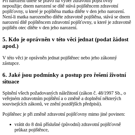
Při narození dítěte se právo na výběr zdravotní pojišťovny
nepoužije; dnem narození se dítě stává pojištěncem zdravotní
pojišťovny, u které je pojištěna matka dítěte v den jeho narození.
Není-li matka narozeného dítěte zdravotně pojištěna, stává se dnem
narození dítě pojištěncem zdravotní pojišťovny, u které je zdravotně
pojištěn otec dítěte v den jeho narození.
5. Kdo je oprávněn v této věci jednat (podat žádost
apod.)
V této věci je oprávněn jednat pojištěnec nebo jeho zákonný
zástupce.
6. Jaké jsou podmínky a postup pro řešení životní
situace
Splnění všech požadovaných náležitostí (zákon č. 48/1997 Sb., o
veřejném zdravotním pojištění a o změně a doplnění některých
souvisejících zákonů, ve znění pozdějších předpisů).
Pojištěnec je při změně zdravotní pojišťovny mimo jiné povinen:
vrátit do 8 dnů příslušné (původní) zdravotní pojišťovně
průkaz pojištěnce,