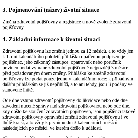
3. Pojmenování (název) životní situace
Změna zdravotní pojišťovny a registrace u nově zvolené zdravotní
pojišťovny
4. Základní informace k životní situaci
Zdravotní pojišťovnu lze změnit jednou za 12 měsíců, a to vždy jen
k 1. dni kalendářního pololetí; přihlášku opatřenou podpisem je
pojištěnec, jeho zákonný zástupce, opatrovník nebo poručník
povinen podat vybrané zdravotní pojišťovně nejpozději 3 měsíce
před požadovaným dnem změny. Přihlášku ke změně zdravotní
pojišťovny lze podat pouze jednu v kalendářním roce; k případným
dalším přihláškám se již nepřihlíží, a to ani tehdy, jsou-li podány ve
stanovené lhůtě.
Ode dne vstupu zdravotní pojišťovny do likvidace nebo ode dne
zavedení nucené správy nad zdravotní pojišťovnou nebo ode dne,
kdy došlo ke sloučení zdravotních pojišťoven, jsou pojištěnci takové
zdravotní pojišťovny oprávněni změnit zdravotní pojišťovnu i ve
lhůtě kratší, a to vždy k prvnímu dni 3 kalendářních měsíců
následujících po měsíci, ve kterém došlo k události.