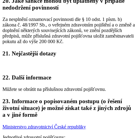
20. Jaké sankce mohou být uplatněny v případě
nedodržení povinností
Za nesplnění oznamovací povinnosti dle § 10 odst. 1 písm. b)
zákona č. 48/1997 Sb., o veřejném zdravotním pojištění a o změně a
doplnění některých souvisejících zákonů, ve znění pozdějších
předpisů, může příslušná zdravotní pojišťovna uložit zaměstnavateli
pokutu až do výše 200 000 Kč.
21. Nejčastější dotazy
22. Další informace
Můžete se obrátit na příslušnou zdravotní pojišťovnu.
23. Informace o popisovaném postupu (o řešení
životní situace) je možné získat také z jiných zdrojů
a v jiné formě
Ministerstvo zdravotnictví České republiky
Jednotlivé zdravotní pojišťovny: