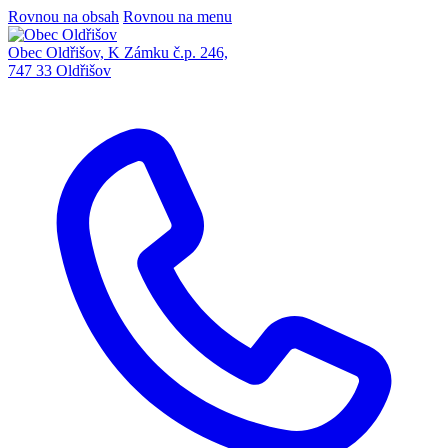
Rovnou na obsah
Rovnou na menu
Obec Oldřišov, K Zámku č.p. 246,
747 33 Oldřišov