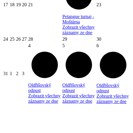
17
18
19
20
21
23
Petangue turnaj -
Moštárna
Zobrazit všechny
záznamy ze dne
24
25
26
27
28
29
30
4
5
6
31
1
2
3
Oldřišovský
Oldřišovský
Oldřišovský
odpust
odpust
odpust
Zobrazit všechny
Zobrazit všechny
Zobrazit všechny
záznamy ze dne
záznamy ze dne
záznamy ze dne