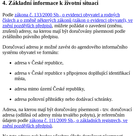
4. Základní informace k životní situaci
Podle
zákona č. 133/2000 Sb., o evidenci obyvatel a rodných
číslech a o změně některých zákonů (zákon o evidenci obyvatel), ve
znění pozdějších předpisů
, můžete požádat o zavedení (změnu,
zrušení) adresy, na kterou mají být doručovány písemnosti podle
zvláštního právního předpisu.
Doručovací adresu je možné zavést do agendového informačního
systému obyvatel ve formátu:
adresa v České republice,
adresa v České republice s připojenou doplňující identifikací
místa,
adresa mimo území České republiky,
adresa poštovní přihrádky nebo dodávací schránky.
Adresa, na kterou mají být doručovány písemnosti - tzv. doručovací
adresa (odlišná od adresy místa trvalého pobytu), je referenčním
údajem podle
zákona č. 111/2009 Sb., o základních registrech, ve
znění pozdějších předpisů
.