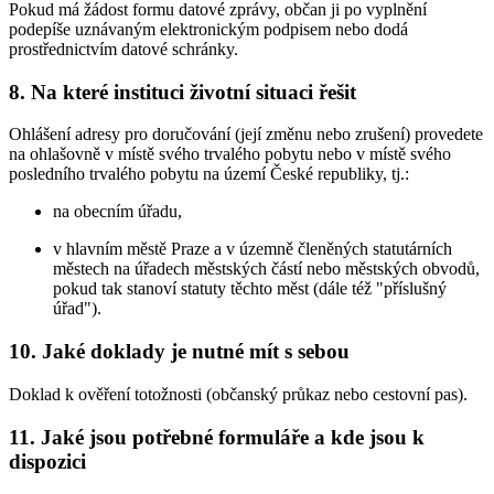
Pokud má žádost formu datové zprávy, občan ji po vyplnění
podepíše uznávaným elektronickým podpisem nebo dodá
prostřednictvím datové schránky.
8. Na které instituci životní situaci řešit
Ohlášení adresy pro doručování (její změnu nebo zrušení) provedete
na ohlašovně v místě svého trvalého pobytu nebo v místě svého
posledního trvalého pobytu na území České republiky, tj.:
na obecním úřadu,
v hlavním městě Praze a v územně členěných statutárních
městech na úřadech městských částí nebo městských obvodů,
pokud tak stanoví statuty těchto měst (dále též "příslušný
úřad").
10. Jaké doklady je nutné mít s sebou
Doklad k ověření totožnosti (občanský průkaz nebo cestovní pas).
11. Jaké jsou potřebné formuláře a kde jsou k
dispozici