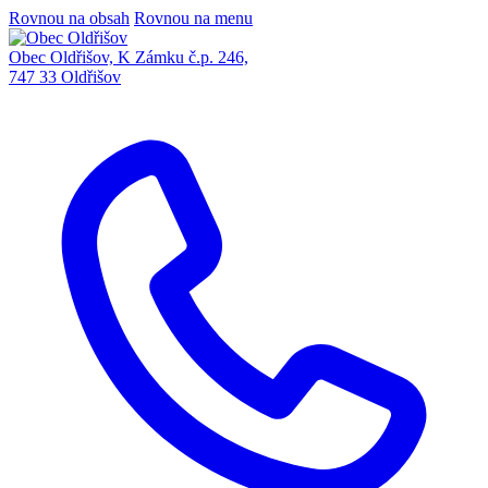
Rovnou na obsah
Rovnou na menu
Obec Oldřišov, K Zámku č.p. 246,
747 33 Oldřišov