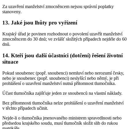
Za uzavření manželství zmocněncem nejsou správní poplatky
stanoveny.
13. Jaké jsou lhůty pro vyřízení
Krajský úřad je povinen rozhodnout o povolení uzavřít manželství
zmocněncem do 30 dnů; ve zvlášť složitých případech nejdéle do 60
dnů.
14. Kteří jsou další účastníci (dotčení) řešení životní
situace
Pokud snoubenec (popř. snoubenci) nemluví nebo nerozumí česky,
nebo je snoubenec (popř. snoubenci) neslyšící nebo němý, je při
prohlášení o uzavření manželství nutná přítomnost tlumočníka.
Účast tlumočníka zajišťuje jeden ze snoubenců na vlastní náklady.
Bez přítomnosti tlumočníka nelze prohlášení o uzavření manželství
v těchto případech učinit.
Nejde-li o tlumočníka jmenovaného ministrem spravedlnosti nebo
předsedou krajského soudu, musí tlumočník složit slib do rukou
matrikáře.