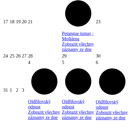
17
18
19
20
21
23
Petangue turnaj -
Moštárna
Zobrazit všechny
záznamy ze dne
24
25
26
27
28
29
30
4
5
6
31
1
2
3
Oldřišovský
Oldřišovský
Oldřišovský
odpust
odpust
odpust
Zobrazit všechny
Zobrazit všechny
Zobrazit všechny
záznamy ze dne
záznamy ze dne
záznamy ze dne