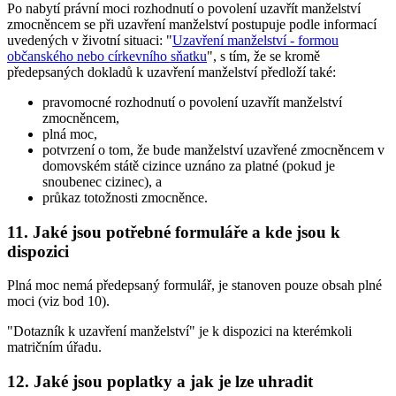
Po nabytí právní moci rozhodnutí o povolení uzavřít manželství
zmocněncem se při uzavření manželství postupuje podle informací
uvedených v životní situaci: "
Uzavření manželství - formou
občanského nebo církevního sňatku
", s tím, že se kromě
předepsaných dokladů k uzavření manželství předloží také:
pravomocné rozhodnutí o povolení uzavřít manželství
zmocněncem,
plná moc,
potvrzení o tom, že bude manželství uzavřené zmocněncem v
domovském státě cizince uznáno za platné (pokud je
snoubenec cizinec), a
průkaz totožnosti zmocněnce.
11. Jaké jsou potřebné formuláře a kde jsou k
dispozici
Plná moc nemá předepsaný formulář, je stanoven pouze obsah plné
moci (viz bod 10).
"Dotazník k uzavření manželství" je k dispozici na kterémkoli
matričním úřadu.
12. Jaké jsou poplatky a jak je lze uhradit