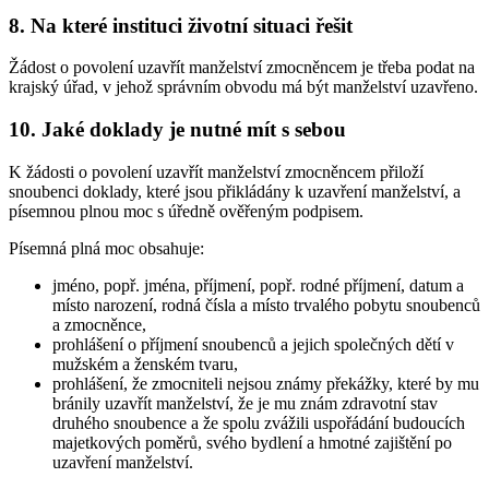
8. Na které instituci životní situaci řešit
Žádost o povolení uzavřít manželství zmocněncem je třeba podat na
krajský úřad, v jehož správním obvodu má být manželství uzavřeno.
10. Jaké doklady je nutné mít s sebou
K žádosti o povolení uzavřít manželství zmocněncem přiloží
snoubenci doklady, které jsou přikládány k uzavření manželství, a
písemnou plnou moc s úředně ověřeným podpisem.
Písemná plná moc obsahuje:
jméno, popř. jména, příjmení, popř. rodné příjmení, datum a
místo narození, rodná čísla a místo trvalého pobytu snoubenců
a zmocněnce,
prohlášení o příjmení snoubenců a jejich společných dětí v
mužském a ženském tvaru,
prohlášení, že zmocniteli nejsou známy překážky, které by mu
bránily uzavřít manželství, že je mu znám zdravotní stav
druhého snoubence a že spolu zvážili uspořádání budoucích
majetkových poměrů, svého bydlení a hmotné zajištění po
uzavření manželství.