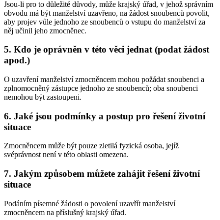
Jsou-li pro to důležité důvody, může krajský úřad, v jehož správním
obvodu má být manželství uzavřeno, na žádost snoubenců povolit,
aby projev vůle jednoho ze snoubenců o vstupu do manželství za
něj učinil jeho zmocněnec.
5. Kdo je oprávněn v této věci jednat (podat žádost
apod.)
O uzavření manželství zmocněncem mohou požádat snoubenci a
zplnomocněný zástupce jednoho ze snoubenců; oba snoubenci
nemohou být zastoupeni.
6. Jaké jsou podmínky a postup pro řešení životní
situace
Zmocněncem může být pouze zletilá fyzická osoba, jejíž
svéprávnost není v této oblasti omezena.
7. Jakým způsobem můžete zahájit řešení životní
situace
Podáním písemné žádosti o povolení uzavřít manželství
zmocněncem na příslušný krajský úřad.