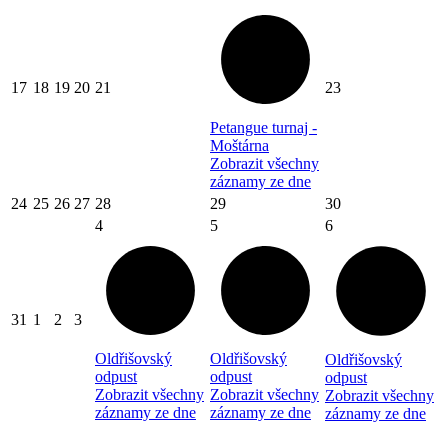
17
18
19
20
21
23
Petangue turnaj -
Moštárna
Zobrazit všechny
záznamy ze dne
24
25
26
27
28
29
30
4
5
6
31
1
2
3
Oldřišovský
Oldřišovský
Oldřišovský
odpust
odpust
odpust
Zobrazit všechny
Zobrazit všechny
Zobrazit všechny
záznamy ze dne
záznamy ze dne
záznamy ze dne