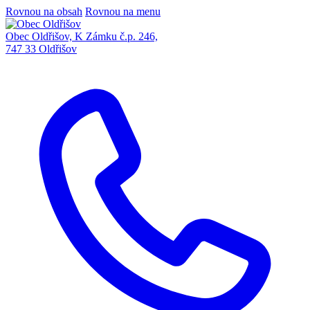
Rovnou na obsah
Rovnou na menu
Obec Oldřišov, K Zámku č.p. 246,
747 33 Oldřišov