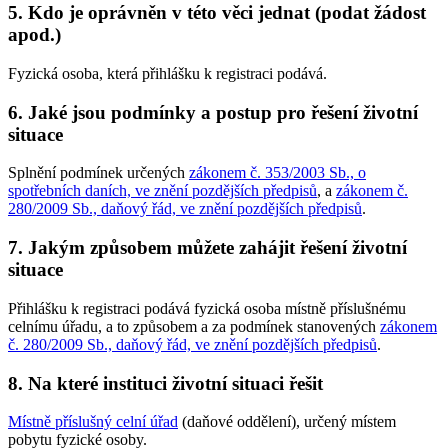
5. Kdo je oprávněn v této věci jednat (podat žádost
apod.)
Fyzická osoba, která přihlášku k registraci podává.
6. Jaké jsou podmínky a postup pro řešení životní
situace
Splnění podmínek určených
zákonem č. 353/2003 Sb., o
spotřebních daních, ve znění pozdějších předpisů
, a
zákonem č.
280/2009 Sb., daňový řád, ve znění pozdějších předpisů
.
7. Jakým způsobem můžete zahájit řešení životní
situace
Přihlášku k registraci podává fyzická osoba místně příslušnému
celnímu úřadu, a to způsobem a za podmínek stanovených
zákonem
č. 280/2009 Sb., daňový řád, ve znění pozdějších předpisů
.
8. Na které instituci životní situaci řešit
Místně příslušný celní úřad
(daňové oddělení), určený místem
pobytu fyzické osoby.