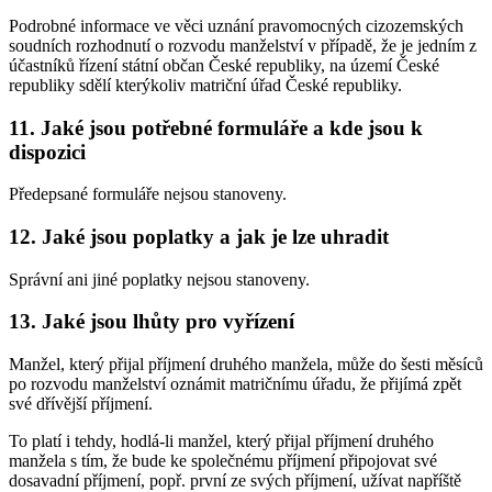
Podrobné informace ve věci uznání pravomocných cizozemských
soudních rozhodnutí o rozvodu manželství v případě, že je jedním z
účastníků řízení státní občan České republiky, na území České
republiky sdělí kterýkoliv matriční úřad České republiky.
11. Jaké jsou potřebné formuláře a kde jsou k
dispozici
Předepsané formuláře nejsou stanoveny.
12. Jaké jsou poplatky a jak je lze uhradit
Správní ani jiné poplatky nejsou stanoveny.
13. Jaké jsou lhůty pro vyřízení
Manžel, který přijal příjmení druhého manžela, může do šesti měsíců
po rozvodu manželství oznámit matričnímu úřadu, že přijímá zpět
své dřívější příjmení.
To platí i tehdy, hodlá-li manžel, který přijal příjmení druhého
manžela s tím, že bude ke společnému příjmení připojovat své
dosavadní příjmení, popř. první ze svých příjmení, užívat napříště