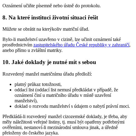
Oznámení učiňte písemně nebo ústně do protokolu.
8. Na které instituci životní situaci řešit
Můžete se obrátit na kterýkoliv matriční úřad.
Bylo-li manželství uzavřeno v cizině, lze učinit oznámení také
prostřednictvím
zastupitelského úřadu České republiky v zahraničí
,
anebo přímo u zvláštní matriky.
10. Jaké doklady je nutné mít s sebou
Rozvedený manžel matričnímu úřadu předloží:
platný průkaz totožnosti,
oddací list (oddací list nemusí předkládat v případě, že
oznámení činí u matričního úřadu v místě uzavření
manželství),
doklad o rozvodu manželství s údajem o nabytí právní moci.
Předkládá-li rozvedený manžel cizozemské doklady, je třeba, aby
měly náležitosti veřejné listiny, tj. musí být opatřeny potřebnými
ověřeními, nestanoví-li mezinárodní smlouva jinak, a úředně
přeloženy do českého jazyka.