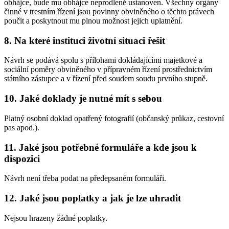
obhájce, bude mu obhájce neprodleně ustanoven. Všechny orgány
činné v trestním řízení jsou povinny obviněného o těchto právech
poučit a poskytnout mu plnou možnost jejich uplatnění.
8. Na které instituci životní situaci řešit
Návrh se podává spolu s přílohami dokládajícími majetkové a
sociální poměry obviněného v přípravném řízení prostřednictvím
státního zástupce a v řízení před soudem soudu prvního stupně.
10. Jaké doklady je nutné mít s sebou
Platný osobní doklad opatřený fotografií (občanský průkaz, cestovní
pas apod.).
11. Jaké jsou potřebné formuláře a kde jsou k
dispozici
Návrh není třeba podat na předepsaném formuláři.
12. Jaké jsou poplatky a jak je lze uhradit
Nejsou hrazeny žádné poplatky.