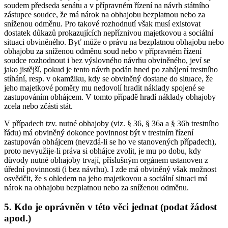
soudem předseda senátu a v přípravném řízení na návrh státního
zástupce soudce, že má nárok na obhajobu bezplatnou nebo za
sníženou odměnu. Pro takové rozhodnutí však musí existovat
dostatek důkazů prokazujících nepříznivou majetkovou a sociální
situaci obviněného. Byť může o právu na bezplatnou obhajobu nebo
obhajobu za sníženou odměnu soud nebo v přípravném řízení
soudce rozhodnout i bez výslovného návrhu obviněného, jeví se
jako jistější, pokud je tento návrh podán hned po zahájení trestního
stíhání, resp. v okamžiku, kdy se obviněný dostane do situace, že
jeho majetkové poměry mu nedovolí hradit náklady spojené se
zastupováním obhájcem. V tomto případě hradí náklady obhajoby
zcela nebo zčásti stát.
V případech tzv. nutné obhajoby (viz. § 36, § 36a a § 36b trestního
řádu) má obviněný dokonce povinnost být v trestním řízení
zastupován obhájcem (nevzdá-li se ho ve stanovených případech),
proto nevyužije-li práva si obhájce zvolit, je mu po dobu, kdy
důvody nutné obhajoby trvají, příslušným orgánem ustanoven z
úřední povinnosti (i bez návrhu). I zde má obviněný však možnost
osvědčit, že s ohledem na jeho majetkovou a sociální situaci má
nárok na obhajobu bezplatnou nebo za sníženou odměnu.
5. Kdo je oprávněn v této věci jednat (podat žádost
apod.)