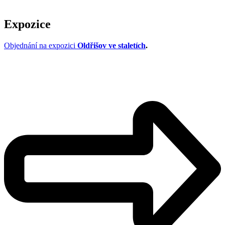
Expozice
Objednání na expozici
Oldřišov ve staletích
.