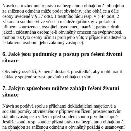
Návrh na rozhodnutí o právu na bezplatnou obhajobu či obhajobu
za sníženou odměnu může podat obviněný, jeho obhájce a dále
osoby uvedené v § 37 odst. 1 trestního řádu resp. v § 44 odst. 2
zákona o soudnictví ve věcech mládeže (příbuzný v pokolení
přímém, sourozenec, osvojitel, osvojenec, manžel, partner, druh,
jakož i zúčastněna osoba; je-li obviněný omezen na svéprávnosti,
mohou tak tyto osoby učinit i proti jeho vůli; v případě mladistvého
je takovou osobou i jeho zákonný zástupce).
6. Jaké jsou podmínky a postup pro řešení životní
situace
Obviněný osvědčí, že nemá dostatek prostředků, aby mohl hradit
náklady spojené se zastupováním obhájcem sám.
7. Jakým způsobem můžete zahájit řešení životní
situace
Návrh se podává spolu s přílohami dokládajícími majetkové a
sociální poměry obviněného v přípravném řízení prostřednictvím
státního zástupce a v řízení před soudem soudu prvního stupně.
Jestliže soud, resp. soudce přizná právo na bezplatnou obhajobu či
na obhajobu za sníženou odměnu a obviněný požádá o ustanovení