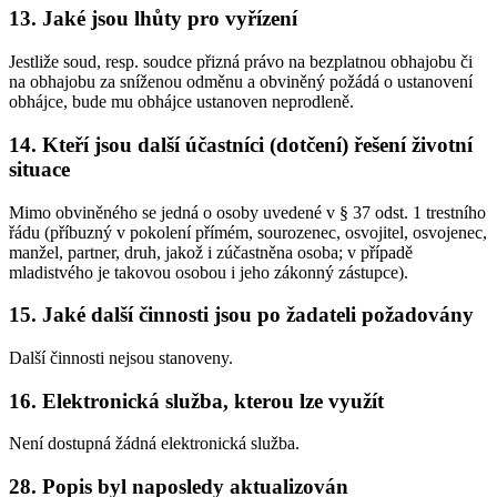
13. Jaké jsou lhůty pro vyřízení
Jestliže soud, resp. soudce přizná právo na bezplatnou obhajobu či
na obhajobu za sníženou odměnu a obviněný požádá o ustanovení
obhájce, bude mu obhájce ustanoven neprodleně.
14. Kteří jsou další účastníci (dotčení) řešení životní
situace
Mimo obviněného se jedná o osoby uvedené v § 37 odst. 1 trestního
řádu (příbuzný v pokolení přímém, sourozenec, osvojitel, osvojenec,
manžel, partner, druh, jakož i zúčastněna osoba; v případě
mladistvého je takovou osobou i jeho zákonný zástupce).
15. Jaké další činnosti jsou po žadateli požadovány
Další činnosti nejsou stanoveny.
16. Elektronická služba, kterou lze využít
Není dostupná žádná elektronická služba.
28. Popis byl naposledy aktualizován