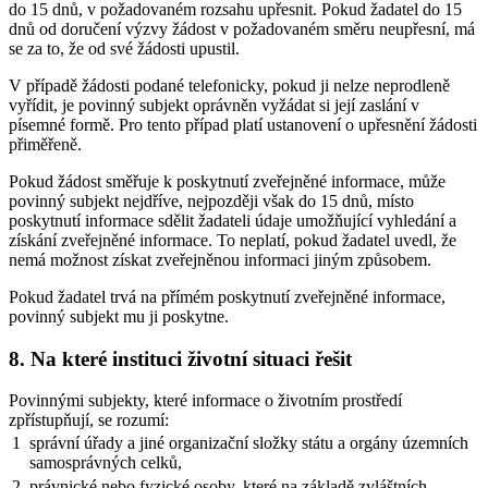
do 15 dnů, v požadovaném rozsahu upřesnit. Pokud žadatel do 15
dnů od doručení výzvy žádost v požadovaném směru neupřesní, má
se za to, že od své žádosti upustil.
V případě žádosti podané telefonicky, pokud ji nelze neprodleně
vyřídit, je povinný subjekt oprávněn vyžádat si její zaslání v
písemné formě. Pro tento případ platí ustanovení o upřesnění žádosti
přiměřeně.
Pokud žádost směřuje k poskytnutí zveřejněné informace, může
povinný subjekt nejdříve, nejpozději však do 15 dnů, místo
poskytnutí informace sdělit žadateli údaje umožňující vyhledání a
získání zveřejněné informace. To neplatí, pokud žadatel uvedl, že
nemá možnost získat zveřejněnou informaci jiným způsobem.
Pokud žadatel trvá na přímém poskytnutí zveřejněné informace,
povinný subjekt mu ji poskytne.
8. Na které instituci životní situaci řešit
Povinnými subjekty, které informace o životním prostředí
zpřístupňují, se rozumí:
1
správní úřady a jiné organizační složky státu a orgány územních
samosprávných celků,
2
právnické nebo fyzické osoby, které na základě zvláštních