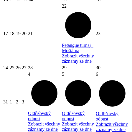
22
17
18
19
20
21
23
Petangue turnaj -
Moštárna
Zobrazit všechny
záznamy ze dne
24
25
26
27
28
29
30
4
5
6
31
1
2
3
Oldřišovský
Oldřišovský
Oldřišovský
odpust
odpust
odpust
Zobrazit všechny
Zobrazit všechny
Zobrazit všechny
záznamy ze dne
záznamy ze dne
záznamy ze dne