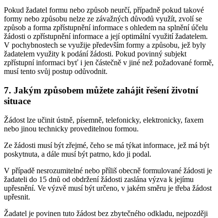
Pokud žadatel formu nebo způsob neurčí, případně pokud takové
formy nebo způsobu nelze ze závažných důvodů využít, zvolí se
způsob a forma zpřístupnění informace s ohledem na splnění účelu
žádosti o zpřístupnění informace a její optimální využití žadatelem.
V pochybnostech se využije především formy a způsobu, jež byly
žadatelem využity k podání žádosti. Pokud povinný subjekt
zpřístupní informaci byť i jen částečně v jiné než požadované formě,
musí tento svůj postup odůvodnit.
7. Jakým způsobem můžete zahájit řešení životní
situace
Žádost lze učinit ústně, písemně, telefonicky, elektronicky, faxem
nebo jinou technicky proveditelnou formou.
Ze žádosti musí být zřejmé, čeho se má týkat informace, jež má být
poskytnuta, a dále musí být patrno, kdo ji podal.
V případě nesrozumitelné nebo příliš obecně formulované žádosti je
žadateli do 15 dnů od obdržení žádosti zaslána výzva k jejímu
upřesnění. Ve výzvě musí být určeno, v jakém směru je třeba žádost
upřesnit.
Žadatel je povinen tuto žádost bez zbytečného odkladu, nejpozději