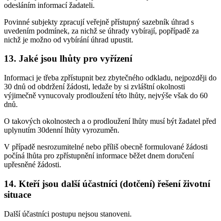
odesláním informací žadateli.
Povinné subjekty zpracují veřejně přístupný sazebník úhrad s
uvedením podmínek, za nichž se úhrady vybírají, popřípadě za
nichž je možno od vybírání úhrad upustit.
13. Jaké jsou lhůty pro vyřízení
Informaci je třeba zpřístupnit bez zbytečného odkladu, nejpozději do
30 dnů od obdržení žádosti, ledaže by si zvláštní okolnosti
výjimečně vynucovaly prodloužení této lhůty, nejvýše však do 60
dnů.
O takových okolnostech a o prodloužení lhůty musí být žadatel před
uplynutím 30denní lhůty vyrozuměn.
V případě nesrozumitelné nebo příliš obecně formulované žádosti
počíná lhůta pro zpřístupnění informace běžet dnem doručení
upřesněné žádosti.
14. Kteří jsou další účastníci (dotčení) řešení životní
situace
Další účastníci postupu nejsou stanoveni.