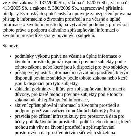
ve znění zákona č. 132/2000 Sb., zákona č. 6/2005 Sb., zákona č.
413/2005 Sb. a zákona č. 380/2009 Sb., zapracovává příslušné
předpisy Evropských společenství a upravuje zabezpečení práva na
přístup k informacím o životním prostředí a na včasné a úplné
informace o životním prostředí, na vytvoření podmínek pro výkon
tohoto práva a podporu aktivního zpřístupňování informací o
životním prostředí ze strany povinných subjektů.
Stanoví:
podmínky výkonu práva na včasné a úplné informace o
životním prostředí, jimiž disponují povinné subjekty podle
tohoto zákona nebo které jsou k dispozici pro tyto subjekty,
přístup veřejnosti k informacím o životním prostředí, kterými
disponují povinné subjekty podle tohoto zákona nebo které
jsou k dispozici pro tyto subjekty,
základní podmínky a lhůty pro zpřístupňování informací a
důvody, pro které mohou povinné subjekty podle tohoto
zákona odepřít zpřístupnění informace,
aktivní zpřístupňování informací o životním prostředí a
podporu používání zařízení umožňující dálkový přístup,
pravidla pro zřízení infrastruktury pro prostorová data pro
účely politik životního prostředí a politik nebo činností, které
mohou mít vliv na životní prostředí a zpřístupňování
prostorových dat prostřednictvím síťových služeb na