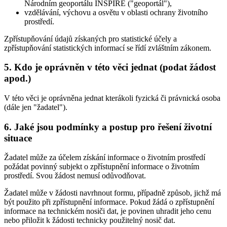
Národním geoportálu INSPIRE ("geoportál"),
vzdělávání, výchovu a osvětu v oblasti ochrany životního
prostředí.
Zpřístupňování údajů získaných pro statistické účely a
zpřístupňování statistických informací se řídí zvláštním zákonem.
5. Kdo je oprávněn v této věci jednat (podat žádost
apod.)
V této věci je oprávněna jednat kterákoli fyzická či právnická osoba
(dále jen "žadatel").
6. Jaké jsou podmínky a postup pro řešení životní
situace
Žadatel může za účelem získání informace o životním prostředí
požádat povinný subjekt o zpřístupnění informace o životním
prostředí. Svou žádost nemusí odůvodňovat.
Žadatel může v žádosti navrhnout formu, případně způsob, jichž má
být použito při zpřístupnění informace. Pokud žádá o zpřístupnění
informace na technickém nosiči dat, je povinen uhradit jeho cenu
nebo přiložit k žádosti technicky použitelný nosič dat.