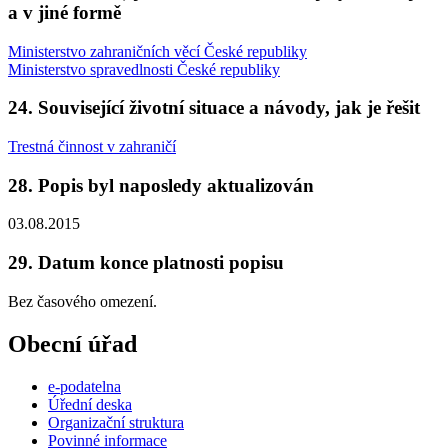
a v jiné formě
Ministerstvo zahraničních věcí České republiky
Ministerstvo spravedlnosti České republiky
24. Související životní situace a návody, jak je řešit
Trestná činnost v zahraničí
28. Popis byl naposledy aktualizován
03.08.2015
29. Datum konce platnosti popisu
Bez časového omezení.
Obecní úřad
e-podatelna
Úřední deska
Organizační struktura
Povinné informace