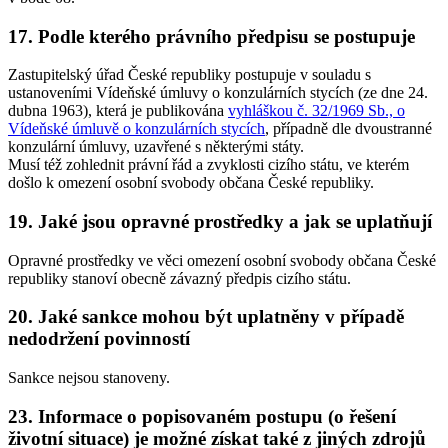
17. Podle kterého právního předpisu se postupuje
Zastupitelský úřad České republiky postupuje v souladu s
ustanoveními Vídeňské úmluvy o konzulárních stycích (ze dne 24.
dubna 1963), která je publikována
vyhláškou č. 32/1969 Sb., o
Vídeňské úmluvě o konzulárních stycích
, případně dle dvoustranné
konzulární úmluvy, uzavřené s některými státy.
Musí též zohlednit právní řád a zvyklosti cizího státu, ve kterém
došlo k omezení osobní svobody občana České republiky.
19. Jaké jsou opravné prostředky a jak se uplatňují
Opravné prostředky ve věci omezení osobní svobody občana České
republiky stanoví obecně závazný předpis cizího státu.
20. Jaké sankce mohou být uplatněny v případě
nedodržení povinností
Sankce nejsou stanoveny.
23. Informace o popisovaném postupu (o řešení
životní situace) je možné získat také z jiných zdrojů