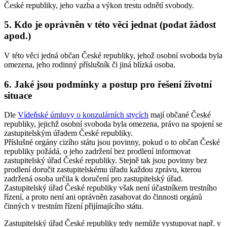
České republiky, jeho vazba a výkon trestu odnětí svobody.
5. Kdo je oprávněn v této věci jednat (podat žádost
apod.)
V této věci jedná občan České republiky, jehož osobní svoboda byla
omezena, jeho rodinný příslušník či jiná blízká osoba.
6. Jaké jsou podmínky a postup pro řešení životní
situace
Dle
Vídeňské úmluvy o konzulárních stycích
mají občané České
republiky, jejichž osobní svoboda byla omezena, právo na spojení se
zastupitelským úřadem České republiky.
Příslušné orgány cizího státu jsou povinny, pokud o to občan České
republiky požádá, o jeho zadržení bez prodlení informovat
zastupitelský úřad České republiky. Stejně tak jsou povinny bez
prodlení doručit zastupitelskému úřadu každou zprávu, kterou
zadržená osoba určila k doručení pro zastupitelský úřad.
Zastupitelský úřad České republiky však není účastníkem trestního
řízení, a proto není ani oprávněn zasahovat do činnosti orgánů
činných v trestním řízení přijímajícího státu.
Zastupitelský úřad České republiky tedy nemůže vystupovat např. v