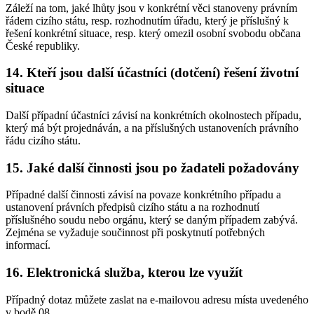
Záleží na tom, jaké lhůty jsou v konkrétní věci stanoveny právním
řádem cizího státu, resp. rozhodnutím úřadu, který je příslušný k
řešení konkrétní situace, resp. který omezil osobní svobodu občana
České republiky.
14. Kteří jsou další účastníci (dotčení) řešení životní
situace
Další případní účastníci závisí na konkrétních okolnostech případu,
který má být projednáván, a na příslušných ustanoveních právního
řádu cizího státu.
15. Jaké další činnosti jsou po žadateli požadovány
Případné další činnosti závisí na povaze konkrétního případu a
ustanovení právních předpisů cizího státu a na rozhodnutí
příslušného soudu nebo orgánu, který se daným případem zabývá.
Zejména se vyžaduje součinnost při poskytnutí potřebných
informací.
16. Elektronická služba, kterou lze využít
Případný dotaz můžete zaslat na e-mailovou adresu místa uvedeného
v bodě 08.