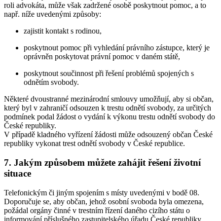
roli advokáta, může však zadržené osobě poskytnout pomoc, a to
např. níže uvedenými způsoby:
zajistit kontakt s rodinou,
poskytnout pomoc při vyhledání právního zástupce, který je
oprávněn poskytovat právní pomoc v daném státě,
poskytnout součinnost při řešení problémů spojených s
odnětím svobody.
Některé dvoustranné mezinárodní smlouvy umožňují, aby si občan,
který byl v zahraničí odsouzen k trestu odnětí svobody, za určitých
podmínek podal žádost o vydání k výkonu trestu odnětí svobody do
České republiky.
V případě kladného vyřízení žádosti může odsouzený občan České
republiky vykonat trest odnětí svobody v České republice.
7. Jakým způsobem můžete zahájit řešení životní
situace
Telefonickým či jiným spojením s místy uvedenými v bodě 08.
Doporučuje se, aby občan, jehož osobní svoboda byla omezena,
požádal orgány činné v trestním řízení daného cizího státu o
informování příslušného zastupitelského úřadu České republiky.