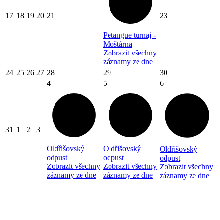
17
18
19
20
21
23
Petangue turnaj -
Moštárna
Zobrazit všechny
záznamy ze dne
24
25
26
27
28
29
30
4
5
6
31
1
2
3
Oldřišovský
Oldřišovský
Oldřišovský
odpust
odpust
odpust
Zobrazit všechny
Zobrazit všechny
Zobrazit všechny
záznamy ze dne
záznamy ze dne
záznamy ze dne