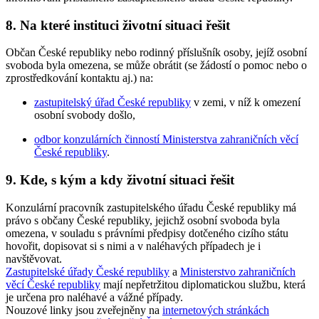
8. Na které instituci životní situaci řešit
Občan České republiky nebo rodinný příslušník osoby, jejíž osobní
svoboda byla omezena, se může obrátit (se žádostí o pomoc nebo o
zprostředkování kontaktu aj.) na:
zastupitelský úřad České republiky
v zemi, v níž k omezení
osobní svobody došlo,
odbor konzulárních činností Ministerstva zahraničních věcí
České republiky
.
9. Kde, s kým a kdy životní situaci řešit
Konzulární pracovník zastupitelského úřadu České republiky má
právo s občany České republiky, jejichž osobní svoboda byla
omezena, v souladu s právními předpisy dotčeného cizího státu
hovořit, dopisovat si s nimi a v naléhavých případech je i
navštěvovat.
Zastupitelské úřady České republiky
a
Ministerstvo zahraničních
věcí České republiky
mají nepřetržitou diplomatickou službu, která
je určena pro naléhavé a vážné případy.
Nouzové linky jsou zveřejněny na
internetových stránkách