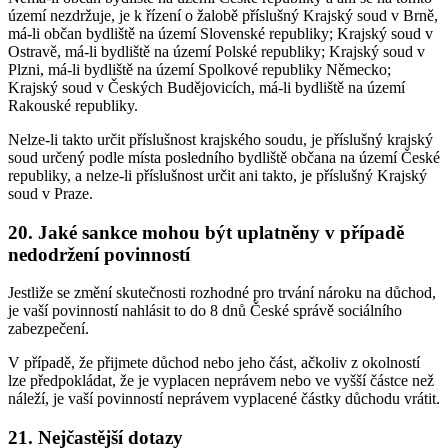
území nezdržuje, je k řízení o žalobě příslušný Krajský soud v Brně,
má-li občan bydliště na území Slovenské republiky; Krajský soud v
Ostravě, má-li bydliště na území Polské republiky; Krajský soud v
Plzni, má-li bydliště na území Spolkové republiky Německo;
Krajský soud v Českých Budějovicích, má-li bydliště na území
Rakouské republiky.
Nelze-li takto určit příslušnost krajského soudu, je příslušný krajský
soud určený podle místa posledního bydliště občana na území České
republiky, a nelze-li příslušnost určit ani takto, je příslušný Krajský
soud v Praze.
20. Jaké sankce mohou být uplatněny v případě
nedodržení povinností
Jestliže se změní skutečnosti rozhodné pro trvání nároku na důchod,
je vaší povinností nahlásit to do 8 dnů České správě sociálního
zabezpečení.
V případě, že přijmete důchod nebo jeho část, ačkoliv z okolností
lze předpokládat, že je vyplacen neprávem nebo ve vyšší částce než
náleží, je vaší povinností neprávem vyplacené částky důchodu vrátit.
21. Nejčastější dotazy