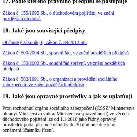
17. Podle kterého právního předpisu se postupuje
Zákon č. 155/1995 Sb., o důchodovém pojištění, ve znění
pozdějších předpisů
18. Jaké jsou související předpisy
Občanský zákoník, tj. zákon č. 89/2012 Sb.
Zákon č. 500/2004 Sb., správní řád, ve znění pozdějších předpisů
Zákon č. 150/2002 Sb., soudní řád správní, ve znění pozdějších
předpisů
Zákon č. 582/1991 Sb., o organizaci a provádění sociálního
zabezpečení, ve znění pozdějších předpisů
19. Jaké jsou opravné prostředky a jak se uplatňují
Proti rozhodnutí orgánu sociálního zabezpečení (ČSSZ/ Ministerstva
obrany/ Ministerstva vnitra/ Ministerstva spravedlnosti) ve věcech
důchodového pojištění lze od 1.1.2010 jako řádný opravný
prostředek podat písemné námitky do 30 dnů ode dne jeho
oznámení účastníku řízení.