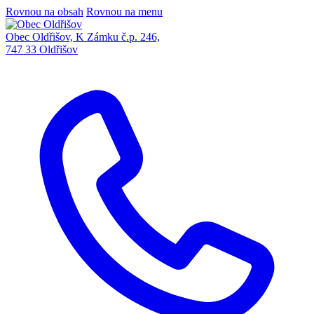
Rovnou na obsah
Rovnou na menu
Obec Oldřišov, K Zámku č.p. 246,
747 33 Oldřišov