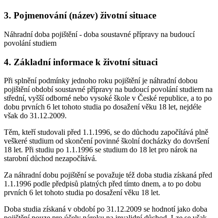
3. Pojmenování (název) životní situace
Náhradní doba pojištění - doba soustavné přípravy na budoucí
povolání studiem
4. Základní informace k životní situaci
Při splnění podmínky jednoho roku pojištění je náhradní dobou
pojištění období soustavné přípravy na budoucí povolání studiem na
střední, vyšší odborné nebo vysoké škole v České republice, a to po
dobu prvních 6 let tohoto studia po dosažení věku 18 let, nejdéle
však do 31.12.2009.
Těm, kteří studovali před 1.1.1996, se do důchodu započítává plně
veškeré studium od skončení povinné školní docházky do dovršení
18 let. Při studiu po 1.1.1996 se studium do 18 let pro nárok na
starobní důchod nezapočítává.
Za náhradní dobu pojištění se považuje též doba studia získaná před
1.1.1996 podle předpisů platných před tímto dnem, a to po dobu
prvních 6 let tohoto studia po dosažení věku 18 let.
Doba studia získaná v období po 31.12.2009 se hodnotí jako doba
pojištění pouze pro účely nároku na invalidní důchod. Lze se však