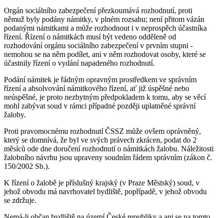
Orgán sociálního zabezpečení přezkoumává rozhodnutí, proti
němuž byly podány námitky, v plném rozsahu; není přitom vázán
podanými námitkami a může rozhodnout i v neprospěch účastníka
řízení. Řízení o námitkách musí být vedeno odděleně od
rozhodování orgánu sociálního zabezpečení v prvním stupni -
nemohou se na něm podílet, ani v něm rozhodovat osoby, které se
účastnily řízení o vydání napadeného rozhodnutí.
Podání námitek je řádným opravným prostředkem ve správním
řízení a absolvování námitkového řízení, ať již úspěšné nebo
neúspěšné, je proto nezbytným předpokladem k tomu, aby se věcí
mohl zabývat soud v rámci případné později uplatněné správní
žaloby.
Proti pravomocnému rozhodnutí ČSSZ může ovšem oprávněný,
který se domnívá, že byl ve svých právech zkrácen, podat do 2
měsíců ode dne doručení rozhodnutí o námitkách žalobu. Náležitosti
žalobního návrhu jsou upraveny soudním řádem správním (zákon č.
150/2002 Sb.).
K řízení o žalobě je příslušný krajský (v Praze Městský) soud, v
jehož obvodu má navrhovatel bydliště, popřípadě, v jehož obvodu
se zdržuje.
Nemá-li občan bydliště na území České republiky a ani se na tomto