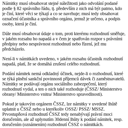
Námitky musí obsahovat stejné náležitosti jako odvolání podané
podle § 82 správního řádu, tj. především z nich má být patrno, kdo
je činí, které věci se týkají a co se navrhuje; musí tedy obsahovat
označení účastníka a správního orgánu, jemuž je určeno, a podpis
osoby, která je činí.
Dále musí obsahovat údaje o tom, proti kterému rozhodnutí směřuje,
v jakém rozsahu ho napadá a v čem je spatřován rozpor s právními
předpisy nebo nesprávnost rozhodnutí nebo řízení, jež mu
předcházelo.
Není-li v námitkách uvedeno, v jakém rozsahu účastník rozhodnutí
napadá, platí, že se domáhá zrušení celého rozhodnutí.
Podání námitek nemá odkladný účinek, nejde-li o rozhodnutí, které
se týká plnění sankční povinnosti příjemců dávek či zaměstnavatelů.
Námitky se podávají orgánu sociálního zabezpečení, který
rozhodnutí vydal, a ten o nich také rozhoduje (ČSSZ/ Ministerstvo
obrany/ Ministerstvo vnitra/ Ministerstvo spravedlnosti).
Pokud je takovým orgánem ČSSZ, lze námitky v uvedené lhůtě
uplatnit u ČSSZ nebo u kterékoliv OSSZ/ PSSZ/ MSSZ.
Prvostupňová rozhodnutí ČSSZ tedy nenabývají právní moci
doručením, ale až uplynutím 30denní lhůty k podání námitek, resp.
doručením (oznámením) rozhodnutí ČSSZ o námitkách.