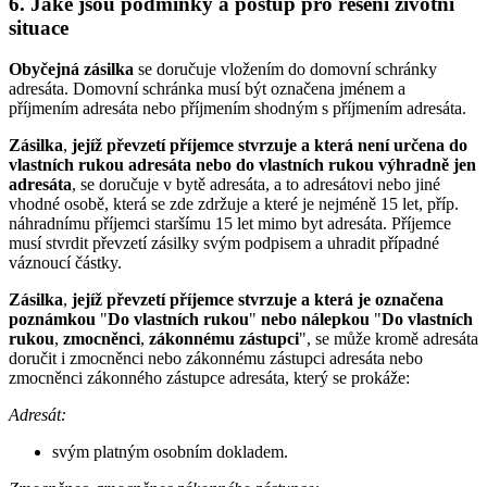
6. Jaké jsou podmínky a postup pro řešení životní
situace
Obyčejná zásilka
se doručuje vložením do domovní schránky
adresáta. Domovní schránka musí být označena jménem a
příjmením adresáta nebo příjmením shodným s příjmením adresáta.
Zásilka
,
jejíž převzetí příjemce stvrzuje a která není určena do
vlastních rukou adresáta nebo do vlastních rukou výhradně jen
adresáta
, se doručuje v bytě adresáta, a to adresátovi nebo jiné
vhodné osobě, která se zde zdržuje a které je nejméně 15 let, příp.
náhradnímu příjemci staršímu 15 let mimo byt adresáta. Příjemce
musí stvrdit převzetí zásilky svým podpisem a uhradit případné
váznoucí částky.
Zásilka
,
jejíž převzetí příjemce stvrzuje a která je označena
poznámkou
"
Do vlastních rukou
"
nebo nálepkou
"
Do vlastních
rukou
,
zmocněnci
,
zákonnému zástupci
", se může kromě adresáta
doručit i zmocněnci nebo zákonnému zástupci adresáta nebo
zmocněnci zákonného zástupce adresáta, který se prokáže:
Adresát:
svým platným osobním dokladem.