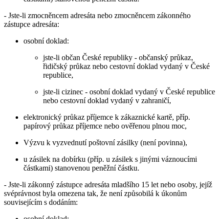
- Jste-li zmocněncem adresáta nebo zmocněncem zákonného
zástupce adresáta:
osobní doklad:
jste-li občan České republiky - občanský průkaz,
řidičský průkaz nebo cestovní doklad vydaný v České
republice,
jste-li cizinec - osobní doklad vydaný v České republice
nebo cestovní doklad vydaný v zahraničí,
elektronický průkaz příjemce k zákaznické kartě, příp.
papírový průkaz příjemce nebo ověřenou plnou moc,
Výzvu k vyzvednutí poštovní zásilky (není povinna),
u zásilek na dobírku (příp. u zásilek s jinými váznoucími
částkami) stanovenou peněžní částku.
- Jste-li zákonný zástupce adresáta mladšího 15 let nebo osoby, jejíž
svéprávnost byla omezena tak, že není způsobilá k úkonům
souvisejícím s dodáním:
osobní doklad: