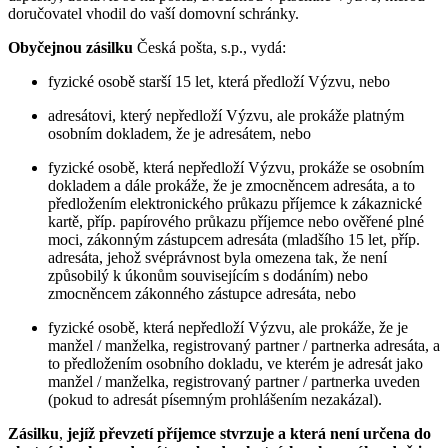
doručovatel vhodil do vaší domovní schránky.
Obyčejnou zásilku
Česká pošta, s.p., vydá:
fyzické osobě starší 15 let, která předloží Výzvu, nebo
adresátovi, který nepředloží Výzvu, ale prokáže platným
osobním dokladem, že je adresátem, nebo
fyzické osobě, která nepředloží Výzvu, prokáže se osobním
dokladem a dále prokáže, že je zmocněncem adresáta, a to
předložením elektronického průkazu příjemce k zákaznické
kartě, příp. papírového průkazu příjemce nebo ověřené plné
moci, zákonným zástupcem adresáta (mladšího 15 let, příp.
adresáta, jehož svéprávnost byla omezena tak, že není
způsobilý k úkonům souvisejícím s dodáním) nebo
zmocněncem zákonného zástupce adresáta, nebo
fyzické osobě, která nepředloží Výzvu, ale prokáže, že je
manžel / manželka, registrovaný partner / partnerka adresáta, a
to předložením osobního dokladu, ve kterém je adresát jako
manžel / manželka, registrovaný partner / partnerka uveden
(pokud to adresát písemným prohlášením nezakázal).
Zásilku
,
jejíž převzetí příjemce stvrzuje
a která není určena do