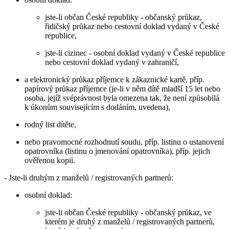
jste-li občan České republiky - občanský průkaz,
řidičský průkaz nebo cestovní doklad vydaný v České
republice,
jste-li cizinec - osobní doklad vydaný v České republice
nebo cestovní doklad vydaný v zahraničí,
a elektronický průkaz příjemce k zákaznické kartě, příp.
papírový průkaz příjemce (je-li v něm dítě mladší 15 let nebo
osoba, jejíž svéprávnost byla omezena tak, že není způsobilá
k úkonům souvisejícím s dodáním, uvedena),
rodný list dítěte,
nebo pravomocné rozhodnutí soudu, příp. listinu o ustanovení
opatrovníka (listinu o jmenování opatrovníka), příp. jejich
ověřenou kopii.
- Jste-li druhým z manželů / registrovaných partnerů:
osobní doklad:
jste-li občan České republiky - občanský průkaz, ve
kterém je druhý z manželů / registrovaných partnerů,