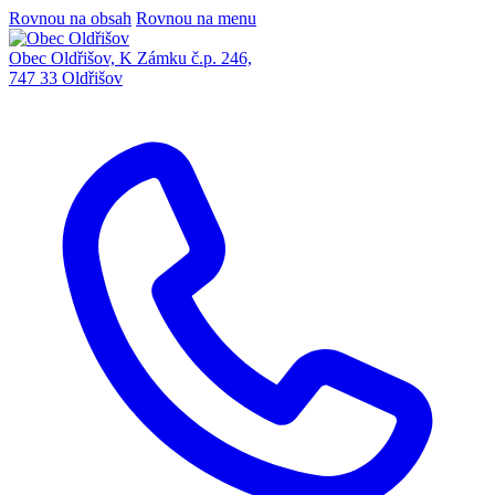
Rovnou na obsah
Rovnou na menu
Obec Oldřišov, K Zámku č.p. 246,
747 33 Oldřišov