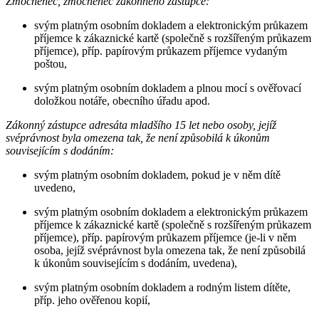
Zmocněnec, zmocněnec zákonného zástupce:
svým platným osobním dokladem a elektronickým průkazem
příjemce k zákaznické kartě (společně s rozšířeným průkazem
příjemce), příp. papírovým průkazem příjemce vydaným
poštou,
svým platným osobním dokladem a plnou mocí s ověřovací
doložkou notáře, obecního úřadu apod.
Zákonný zástupce adresáta mladšího 15 let nebo osoby, jejíž
svéprávnost byla omezena tak, že není způsobilá k úkonům
souvisejícím s dodáním:
svým platným osobním dokladem, pokud je v něm dítě
uvedeno,
svým platným osobním dokladem a elektronickým průkazem
příjemce k zákaznické kartě (společně s rozšířeným průkazem
příjemce), příp. papírovým průkazem příjemce (je-li v něm
osoba, jejíž svéprávnost byla omezena tak, že není způsobilá
k úkonům souvisejícím s dodáním, uvedena),
svým platným osobním dokladem a rodným listem dítěte,
příp. jeho ověřenou kopií,