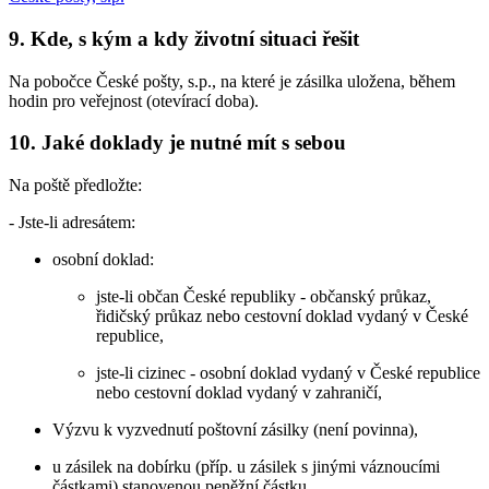
9. Kde, s kým a kdy životní situaci řešit
Na pobočce České pošty, s.p., na které je zásilka uložena, během
hodin pro veřejnost (otevírací doba).
10. Jaké doklady je nutné mít s sebou
Na poště předložte:
- Jste-li adresátem:
osobní doklad:
jste-li občan České republiky - občanský průkaz,
řidičský průkaz nebo cestovní doklad vydaný v České
republice,
jste-li cizinec - osobní doklad vydaný v České republice
nebo cestovní doklad vydaný v zahraničí,
Výzvu k vyzvednutí poštovní zásilky (není povinna),
u zásilek na dobírku (příp. u zásilek s jinými váznoucími
částkami) stanovenou peněžní částku.