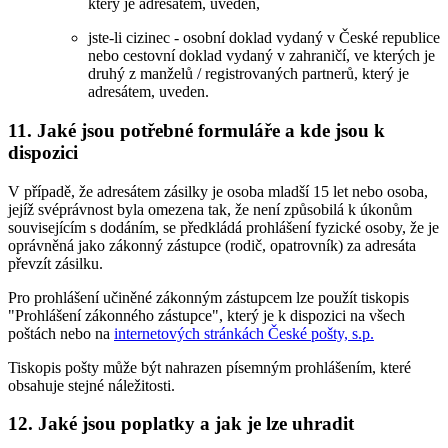
který je adresátem, uveden,
jste-li cizinec - osobní doklad vydaný v České republice
nebo cestovní doklad vydaný v zahraničí, ve kterých je
druhý z manželů / registrovaných partnerů, který je
adresátem, uveden.
11. Jaké jsou potřebné formuláře a kde jsou k
dispozici
V případě, že adresátem zásilky je osoba mladší 15 let nebo osoba,
jejíž svéprávnost byla omezena tak, že není způsobilá k úkonům
souvisejícím s dodáním, se předkládá prohlášení fyzické osoby, že je
oprávněná jako zákonný zástupce (rodič, opatrovník) za adresáta
převzít zásilku.
Pro prohlášení učiněné zákonným zástupcem lze použít tiskopis
"Prohlášení zákonného zástupce", který je k dispozici na všech
poštách nebo na
internetových stránkách České pošty, s.p.
Tiskopis pošty může být nahrazen písemným prohlášením, které
obsahuje stejné náležitosti.
12. Jaké jsou poplatky a jak je lze uhradit