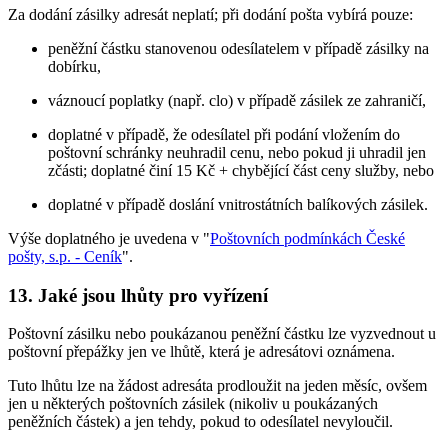
Za dodání zásilky adresát neplatí; při dodání pošta vybírá pouze:
peněžní částku stanovenou odesílatelem v případě zásilky na
dobírku,
váznoucí poplatky (např. clo) v případě zásilek ze zahraničí,
doplatné v případě, že odesílatel při podání vložením do
poštovní schránky neuhradil cenu, nebo pokud ji uhradil jen
zčásti; doplatné činí 15 Kč + chybějící část ceny služby, nebo
doplatné v případě doslání vnitrostátních balíkových zásilek.
Výše doplatného je uvedena v "
Poštovních podmínkách České
pošty, s.p. - Ceník
".
13. Jaké jsou lhůty pro vyřízení
Poštovní zásilku nebo poukázanou peněžní částku lze vyzvednout u
poštovní přepážky jen ve lhůtě, která je adresátovi oznámena.
Tuto lhůtu lze na žádost adresáta prodloužit na jeden měsíc, ovšem
jen u některých poštovních zásilek (nikoliv u poukázaných
peněžních částek) a jen tehdy, pokud to odesílatel nevyloučil.