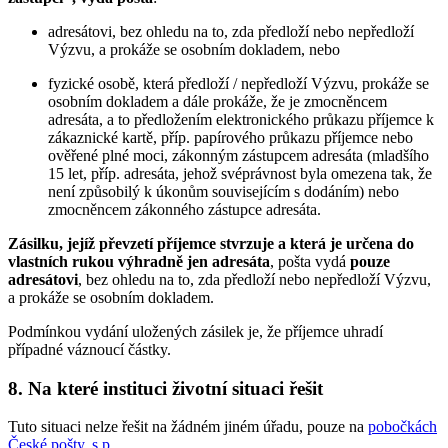
adresátovi, bez ohledu na to, zda předloží nebo nepředloží
Výzvu, a prokáže se osobním dokladem, nebo
fyzické osobě, která předloží / nepředloží Výzvu, prokáže se
osobním dokladem a dále prokáže, že je zmocněncem
adresáta, a to předložením elektronického průkazu příjemce k
zákaznické kartě, příp. papírového průkazu příjemce nebo
ověřené plné moci, zákonným zástupcem adresáta (mladšího
15 let, příp. adresáta, jehož svéprávnost byla omezena tak, že
není způsobilý k úkonům souvisejícím s dodáním) nebo
zmocněncem zákonného zástupce adresáta.
Zásilku, jejíž převzetí příjemce stvrzuje a která je určena do
vlastních rukou výhradně jen adresáta
, pošta vydá
pouze
adresátovi
, bez ohledu na to, zda předloží nebo nepředloží Výzvu,
a prokáže se osobním dokladem.
Podmínkou vydání uložených zásilek je, že příjemce uhradí
případné váznoucí částky.
8. Na které instituci životní situaci řešit
Tuto situaci nelze řešit na žádném jiném úřadu, pouze na
pobočkách
České pošty, s.p.