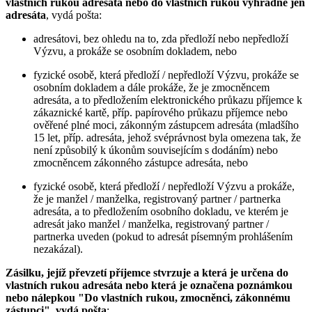
vlastních rukou adresáta nebo do vlastních rukou výhradně jen
adresáta
, vydá pošta:
adresátovi, bez ohledu na to, zda předloží nebo nepředloží
Výzvu, a prokáže se osobním dokladem, nebo
fyzické osobě, která předloží / nepředloží Výzvu, prokáže se
osobním dokladem a dále prokáže, že je zmocněncem
adresáta, a to předložením elektronického průkazu příjemce k
zákaznické kartě, příp. papírového průkazu příjemce nebo
ověřené plné moci, zákonným zástupcem adresáta (mladšího
15 let, příp. adresáta, jehož svéprávnost byla omezena tak, že
není způsobilý k úkonům souvisejícím s dodáním) nebo
zmocněncem zákonného zástupce adresáta, nebo
fyzické osobě, která předloží / nepředloží Výzvu a prokáže,
že je manžel / manželka, registrovaný partner / partnerka
adresáta, a to předložením osobního dokladu, ve kterém je
adresát jako manžel / manželka, registrovaný partner /
partnerka uveden (pokud to adresát písemným prohlášením
nezakázal).
Zásilku, jejíž převzetí příjemce stvrzuje a která je určena do
vlastních rukou adresáta nebo která je označena poznámkou
nebo nálepkou "Do vlastních rukou, zmocněnci, zákonnému
zástupci", vydá pošta
: