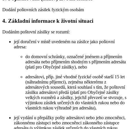
Dodání poštovních zásilek fyzickým osobám
4. Základní informace k životní situaci
Dodáním poštovní zásilky se rozumí:
její doručení v místě uvedeném na zásilce jako poštovní
adresa:
do domovní schránky, označené jménem a příjmením
adresáta nebo příjmením shodným s příjmením adresáta
(platí pro Obyčejné zásilky), nebo
adresátovi, příp. jiné vhodné fyzické osobě starší 15 let
(náhradnímu příjemci), zejména některému z
adresátových sousedů, která souhlasí s tím, že poštovní
zásilku adresátovi předá (platí pro Obyčejné zásilky
velkých rozměrů a zásilky, jejichž převzetí se stvrzuje, s
výjimkou zásilek určených do vlastních rukou nebo do
vlastních rukou výhradně jen adresáta),
její vydání u přepážky pošty adresátovi nebo jeho zmocněnci,
zákonnému zástupci nebo zmocněnci zákonného zástupce
adresáta (s výjimkou zásilek určených do vlastních rukou