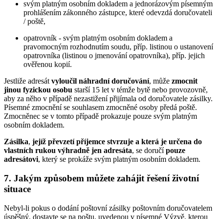
svým platným osobním dokladem a jednorázovým písemným
prohlášením zákonného zástupce, které odevzdá doručovateli
/ poště,
opatrovník - svým platným osobním dokladem a
pravomocným rozhodnutím soudu, příp. listinou o ustanovení
opatrovníka (listinou o jmenování opatrovníka), příp. jejich
ověřenou kopií.
Jestliže adresát
vyloučil náhradní doručování
, může
zmocnit
jinou fyzickou osobu
starší 15 let v témže bytě nebo provozovně,
aby za něho v případě nezastižení přijímala od doručovatele zásilky.
Písemné zmocnění se souhlasem zmocněné osoby předá poště.
Zmocněnec se v tomto případě prokazuje pouze svým platným
osobním dokladem.
Zásilka
,
jejíž převzetí příjemce stvrzuje a která je určena do
vlastních rukou výhradně jen adresáta
, se doručí
pouze
adresátovi
, který se prokáže svým platným osobním dokladem.
7. Jakým způsobem můžete zahájit řešení životní
situace
Nebyl-li pokus o dodání poštovní zásilky poštovním doručovatelem
úspěšný, dostavte se na poštu, uvedenou v písemné Výzvě, kterou