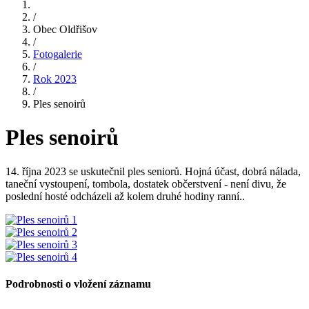
/
Obec Oldřišov
/
Fotogalerie
/
Rok 2023
/
Ples senoirů
Ples senoirů
14. října 2023 se uskutečnil ples seniorů. Hojná účast, dobrá nálada,
taneční vystoupení, tombola, dostatek občerstvení - není divu, že
poslední hosté odcházeli až kolem druhé hodiny ranní..
Podrobnosti o vložení záznamu