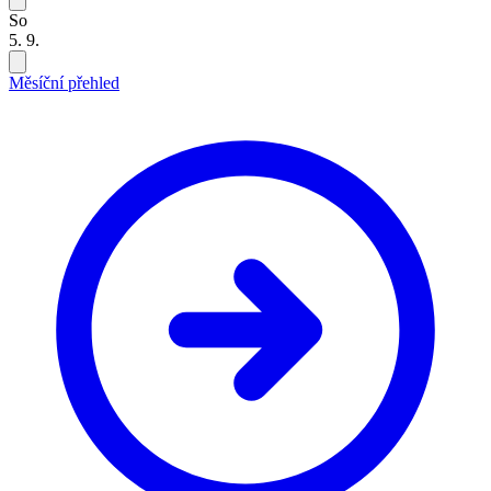
So
5. 9.
Měsíční přehled