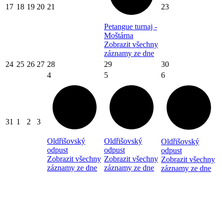
17
18
19
20
21
23
Petangue turnaj -
Moštárna
Zobrazit všechny
záznamy ze dne
24
25
26
27
28
29
30
4
5
6
31
1
2
3
Oldřišovský
Oldřišovský
Oldřišovský
odpust
odpust
odpust
Zobrazit všechny
Zobrazit všechny
Zobrazit všechny
záznamy ze dne
záznamy ze dne
záznamy ze dne